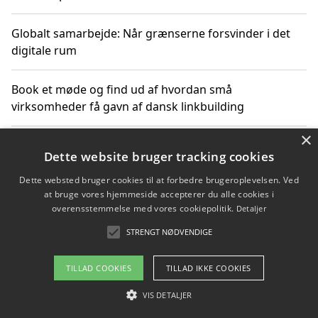
Globalt samarbejde: Når grænserne forsvinder i det
digitale rum
Book et møde og find ud af hvordan små
virksomheder få gavn af dansk linkbuilding
×
Hold et online møde med en potentiel SEO-konsulent
Dette website bruger tracking cookies
får du indgår et samarbejde
Dette websted bruger cookies til at forbedre brugeroplevelsen. Ved
at bruge vores hjemmeside accepterer du alle cookies i
Hold et møde med en WordPress ekspert og vælg den
overensstemmelse med vores cookiepolitik.
Detaljer
mest professionelle til at vedligeholde din løsning
STRENGT NØDVENDIGE
TILLAD COOKIES
TILLAD IKKE COOKIES
Copyright 2026 - Pilanto Aps
VIS DETALJER
Om / kontakt
Blog
Betingelser