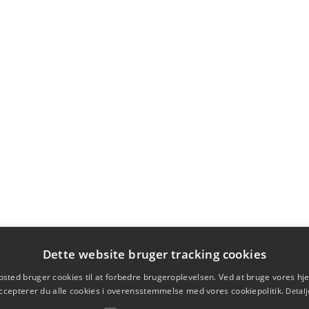
Dette website bruger tracking cookies
sted bruger cookies til at forbedre brugeroplevelsen. Ved at bruge vores 
ccepterer du alle cookies i overensstemmelse med vores cookiepolitik.
Detalj