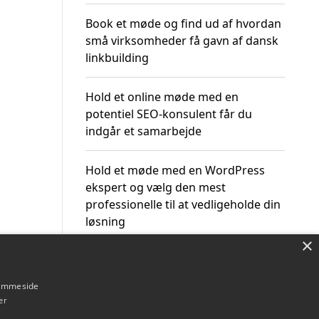
Book et møde og find ud af hvordan
små virksomheder få gavn af dansk
linkbuilding
Hold et online møde med en
potentiel SEO-konsulent får du
indgår et samarbejde
Hold et møde med en WordPress
ekspert og vælg den mest
professionelle til at vedligeholde din
løsning
×
hjemmeside
er
Om / kontakt
Blog
Betingelser