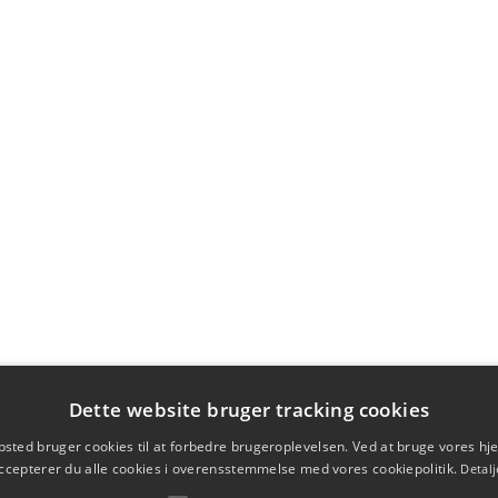
Dette website bruger tracking cookies
sted bruger cookies til at forbedre brugeroplevelsen. Ved at bruge vores 
ccepterer du alle cookies i overensstemmelse med vores cookiepolitik.
Detalj