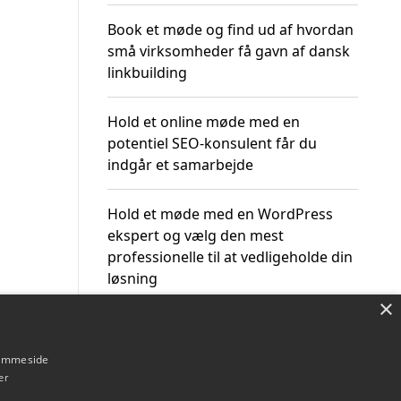
Book et møde og find ud af hvordan
små virksomheder få gavn af dansk
linkbuilding
Hold et online møde med en
potentiel SEO-konsulent får du
indgår et samarbejde
Hold et møde med en WordPress
ekspert og vælg den mest
professionelle til at vedligeholde din
løsning
×
hjemmeside
er
Om / kontakt
Blog
Betingelser