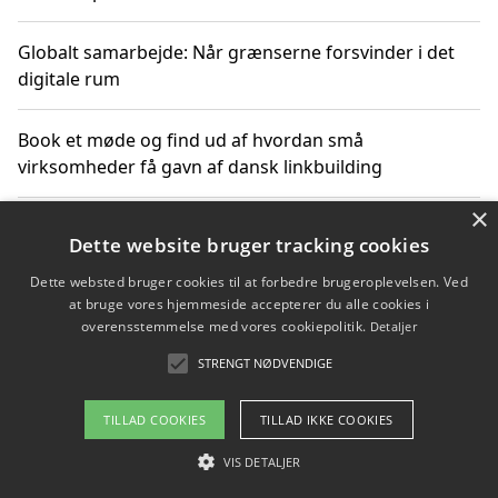
Globalt samarbejde: Når grænserne forsvinder i det
digitale rum
Book et møde og find ud af hvordan små
virksomheder få gavn af dansk linkbuilding
×
Hold et online møde med en potentiel SEO-konsulent
Dette website bruger tracking cookies
får du indgår et samarbejde
Dette websted bruger cookies til at forbedre brugeroplevelsen. Ved
at bruge vores hjemmeside accepterer du alle cookies i
Hold et møde med en WordPress ekspert og vælg den
overensstemmelse med vores cookiepolitik.
Detaljer
mest professionelle til at vedligeholde din løsning
STRENGT NØDVENDIGE
TILLAD COOKIES
TILLAD IKKE COOKIES
Copyright 2026 - Pilanto Aps
VIS DETALJER
Om / kontakt
Blog
Betingelser