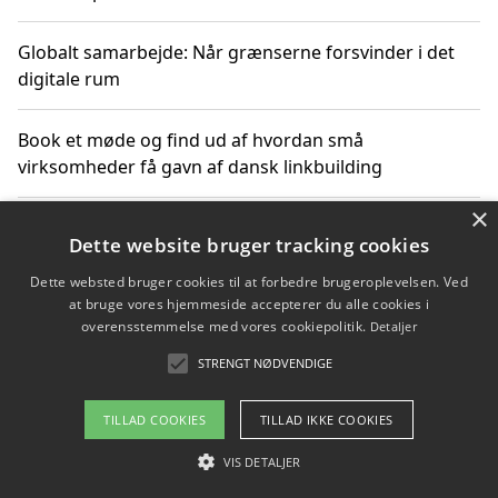
Globalt samarbejde: Når grænserne forsvinder i det
digitale rum
Book et møde og find ud af hvordan små
virksomheder få gavn af dansk linkbuilding
×
Hold et online møde med en potentiel SEO-konsulent
Dette website bruger tracking cookies
får du indgår et samarbejde
Dette websted bruger cookies til at forbedre brugeroplevelsen. Ved
at bruge vores hjemmeside accepterer du alle cookies i
Hold et møde med en WordPress ekspert og vælg den
overensstemmelse med vores cookiepolitik.
Detaljer
mest professionelle til at vedligeholde din løsning
STRENGT NØDVENDIGE
TILLAD COOKIES
TILLAD IKKE COOKIES
Copyright 2026 - Pilanto Aps
VIS DETALJER
Om / kontakt
Blog
Betingelser