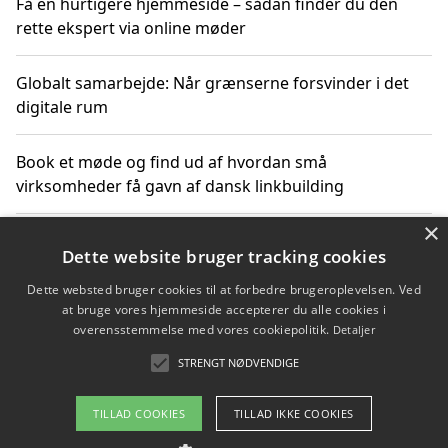
Få en hurtigere hjemmeside – sådan finder du den
rette ekspert via online møder
Globalt samarbejde: Når grænserne forsvinder i det
digitale rum
Book et møde og find ud af hvordan små
virksomheder få gavn af dansk linkbuilding
×
Hold et online møde med en potentiel SEO-konsulent
Dette website bruger tracking cookies
får du indgår et samarbejde
Dette websted bruger cookies til at forbedre brugeroplevelsen. Ved
at bruge vores hjemmeside accepterer du alle cookies i
Hold et møde med en WordPress ekspert og vælg den
overensstemmelse med vores cookiepolitik.
Detaljer
mest professionelle til at vedligeholde din løsning
STRENGT NØDVENDIGE
TILLAD COOKIES
TILLAD IKKE COOKIES
Copyright 2026 - Pilanto Aps