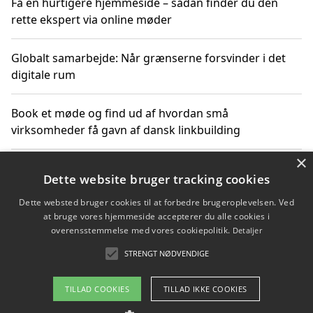
Få en hurtigere hjemmeside – sådan finder du den
rette ekspert via online møder
Globalt samarbejde: Når grænserne forsvinder i det
digitale rum
Book et møde og find ud af hvordan små
virksomheder få gavn af dansk linkbuilding
×
Hold et online møde med en potentiel SEO-konsulent
Dette website bruger tracking cookies
får du indgår et samarbejde
Dette websted bruger cookies til at forbedre brugeroplevelsen. Ved
at bruge vores hjemmeside accepterer du alle cookies i
Hold et møde med en WordPress ekspert og vælg den
overensstemmelse med vores cookiepolitik.
Detaljer
mest professionelle til at vedligeholde din løsning
STRENGT NØDVENDIGE
TILLAD COOKIES
TILLAD IKKE COOKIES
Copyright 2026 - Pilanto Aps