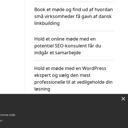
Book et møde og find ud af hvordan
små virksomheder få gavn af dansk
linkbuilding
Hold et online møde med en
potentiel SEO-konsulent får du
indgår et samarbejde
Hold et møde med en WordPress
ekspert og vælg den mest
professionelle til at vedligeholde din
løsning
×
hjemmeside
er
Om / kontakt
Blog
Betingelser