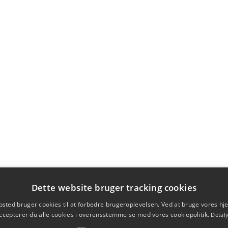
Dette website bruger tracking cookies
sted bruger cookies til at forbedre brugeroplevelsen. Ved at bruge vores 
ccepterer du alle cookies i overensstemmelse med vores cookiepolitik.
Detalj