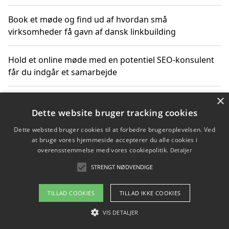
Book et møde og find ud af hvordan små
virksomheder få gavn af dansk linkbuilding
Hold et online møde med en potentiel SEO-konsulent
får du indgår et samarbejde
×
Hold et møde med en WordPress ekspert og vælg den
mest professionelle til at vedligeholde din løsning
Dette website bruger tracking cookies
Dette websted bruger cookies til at forbedre brugeroplevelsen. Ved
at bruge vores hjemmeside accepterer du alle cookies i
overensstemmelse med vores cookiepolitik.
Detaljer
Copyright 2026 - Pilanto Aps
STRENGT NØDVENDIGE
Om / kontakt
Blog
Betingelser
TILLAD COOKIES
TILLAD IKKE COOKIES
VIS DETALJER