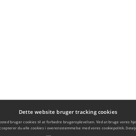
Dette website bruger tracking cookies
sted bruger cookies til at forbedre brugeroplevelsen. Ved at bruge vores 
ccepterer du alle cookies i overensstemmelse med vores cookiepolitik.
Detalj