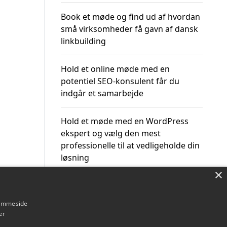
Book et møde og find ud af hvordan
små virksomheder få gavn af dansk
linkbuilding
Hold et online møde med en
potentiel SEO-konsulent får du
indgår et samarbejde
Hold et møde med en WordPress
ekspert og vælg den mest
professionelle til at vedligeholde din
løsning
×
hjemmeside
er
Om / kontakt
Blog
Betingelser