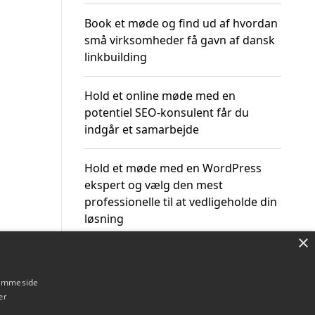
Book et møde og find ud af hvordan
små virksomheder få gavn af dansk
linkbuilding
Hold et online møde med en
potentiel SEO-konsulent får du
indgår et samarbejde
Hold et møde med en WordPress
ekspert og vælg den mest
professionelle til at vedligeholde din
løsning
×
hjemmeside
er
Om / kontakt
Blog
Betingelser