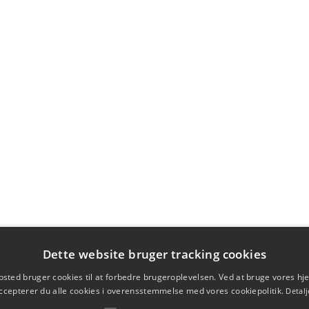
Dette website bruger tracking cookies
sted bruger cookies til at forbedre brugeroplevelsen. Ved at bruge vores 
ccepterer du alle cookies i overensstemmelse med vores cookiepolitik.
Detalj