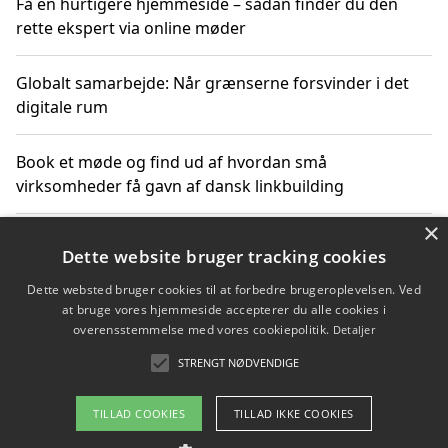
Få en hurtigere hjemmeside – sådan finder du den
rette ekspert via online møder
Globalt samarbejde: Når grænserne forsvinder i det
digitale rum
Book et møde og find ud af hvordan små
virksomheder få gavn af dansk linkbuilding
×
Hold et online møde med en potentiel SEO-konsulent
Dette website bruger tracking cookies
får du indgår et samarbejde
Dette websted bruger cookies til at forbedre brugeroplevelsen. Ved
at bruge vores hjemmeside accepterer du alle cookies i
Hold et møde med en WordPress ekspert og vælg den
overensstemmelse med vores cookiepolitik.
Detaljer
mest professionelle til at vedligeholde din løsning
STRENGT NØDVENDIGE
TILLAD COOKIES
TILLAD IKKE COOKIES
Copyright 2026 - Pilanto Aps