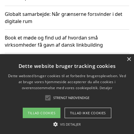
Globalt samarbejde: Når grænserne forsvinder i det
digitale rum
Book et møde og find ud af hvordan små
virksomheder få gavn af dansk linkbuilding
×
Hold et online møde med en potentiel SEO-konsulent
Dette website bruger tracking cookies
får du indgår et samarbejde
Dette websted bruger cookies til at forbedre brugeroplevelsen. Ved
at bruge vores hjemmeside accepterer du alle cookies i
Hold et møde med en WordPress ekspert og vælg den
overensstemmelse med vores cookiepolitik.
Detaljer
mest professionelle til at vedligeholde din løsning
STRENGT NØDVENDIGE
TILLAD COOKIES
TILLAD IKKE COOKIES
Copyright 2026 - Pilanto Aps
VIS DETALJER
Om / kontakt
Blog
Betingelser