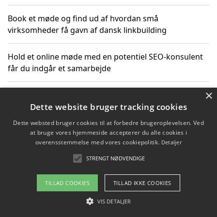
Book et møde og find ud af hvordan små
virksomheder få gavn af dansk linkbuilding
Hold et online møde med en potentiel SEO-konsulent
får du indgår et samarbejde
×
Hold et møde med en WordPress ekspert og vælg den
mest professionelle til at vedligeholde din løsning
Dette website bruger tracking cookies
Dette websted bruger cookies til at forbedre brugeroplevelsen. Ved
at bruge vores hjemmeside accepterer du alle cookies i
overensstemmelse med vores cookiepolitik.
Detaljer
Copyright 2026 - Pilanto Aps
STRENGT NØDVENDIGE
Om / kontakt
Blog
Betingelser
TILLAD COOKIES
TILLAD IKKE COOKIES
VIS DETALJER