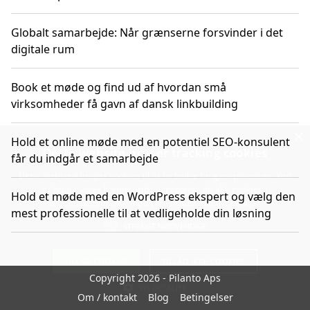
Globalt samarbejde: Når grænserne forsvinder i det
digitale rum
Book et møde og find ud af hvordan små
virksomheder få gavn af dansk linkbuilding
×
Hold et online møde med en potentiel SEO-konsulent
Dette website bruger tracking cookies
får du indgår et samarbejde
Dette websted bruger cookies til at forbedre brugeroplevelsen. Ved
at bruge vores hjemmeside accepterer du alle cookies i
Hold et møde med en WordPress ekspert og vælg den
overensstemmelse med vores cookiepolitik.
Detaljer
mest professionelle til at vedligeholde din løsning
STRENGT NØDVENDIGE
TILLAD COOKIES
TILLAD IKKE COOKIES
Copyright 2026 - Pilanto Aps
VIS DETALJER
Om / kontakt
Blog
Betingelser