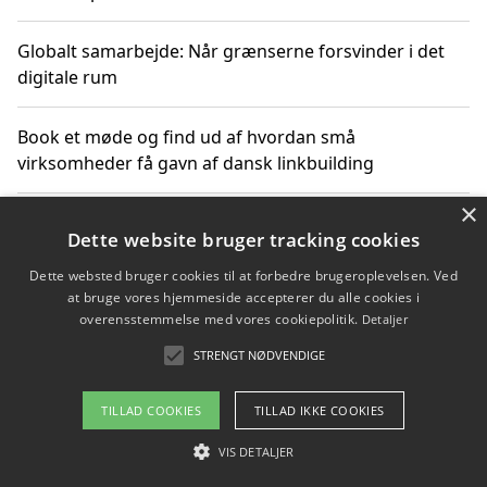
Globalt samarbejde: Når grænserne forsvinder i det
digitale rum
Book et møde og find ud af hvordan små
virksomheder få gavn af dansk linkbuilding
×
Hold et online møde med en potentiel SEO-konsulent
Dette website bruger tracking cookies
får du indgår et samarbejde
Dette websted bruger cookies til at forbedre brugeroplevelsen. Ved
at bruge vores hjemmeside accepterer du alle cookies i
Hold et møde med en WordPress ekspert og vælg den
overensstemmelse med vores cookiepolitik.
Detaljer
mest professionelle til at vedligeholde din løsning
STRENGT NØDVENDIGE
TILLAD COOKIES
TILLAD IKKE COOKIES
Copyright 2026 - Pilanto Aps
VIS DETALJER
Om / kontakt
Blog
Betingelser