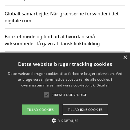
Globalt samarbejde: Når grænserne forsvinder i det
digitale rum
Book et møde og find ud af hvordan små
virksomheder få gavn af dansk linkbuilding
×
Hold et online møde med en potentiel SEO-konsulent
Dette website bruger tracking cookies
får du indgår et samarbejde
Dette websted bruger cookies til at forbedre brugeroplevelsen. Ved
at bruge vores hjemmeside accepterer du alle cookies i
Hold et møde med en WordPress ekspert og vælg den
overensstemmelse med vores cookiepolitik.
Detaljer
mest professionelle til at vedligeholde din løsning
STRENGT NØDVENDIGE
TILLAD COOKIES
TILLAD IKKE COOKIES
Copyright 2026 - Pilanto Aps
VIS DETALJER
Om / kontakt
Blog
Betingelser