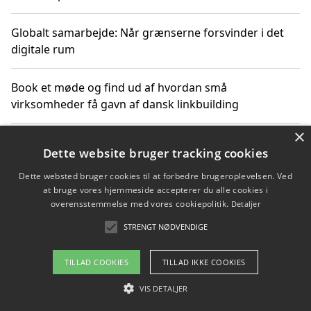
Globalt samarbejde: Når grænserne forsvinder i det
digitale rum
Book et møde og find ud af hvordan små
virksomheder få gavn af dansk linkbuilding
×
Hold et online møde med en potentiel SEO-konsulent
Dette website bruger tracking cookies
får du indgår et samarbejde
Dette websted bruger cookies til at forbedre brugeroplevelsen. Ved
at bruge vores hjemmeside accepterer du alle cookies i
Hold et møde med en WordPress ekspert og vælg den
overensstemmelse med vores cookiepolitik.
Detaljer
mest professionelle til at vedligeholde din løsning
STRENGT NØDVENDIGE
TILLAD COOKIES
TILLAD IKKE COOKIES
Copyright 2026 - Pilanto Aps
VIS DETALJER
Om / kontakt
Blog
Betingelser