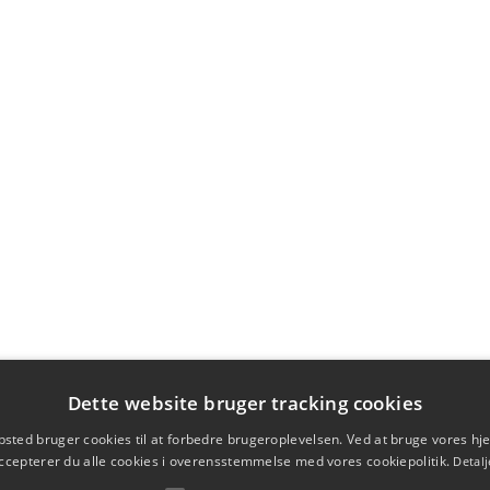
Dette website bruger tracking cookies
sted bruger cookies til at forbedre brugeroplevelsen. Ved at bruge vores 
ccepterer du alle cookies i overensstemmelse med vores cookiepolitik.
Detalj