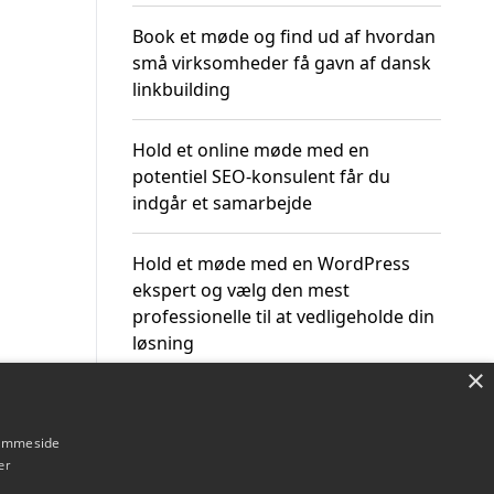
Book et møde og find ud af hvordan
små virksomheder få gavn af dansk
linkbuilding
Hold et online møde med en
potentiel SEO-konsulent får du
indgår et samarbejde
Hold et møde med en WordPress
ekspert og vælg den mest
professionelle til at vedligeholde din
løsning
×
hjemmeside
er
Om / kontakt
Blog
Betingelser