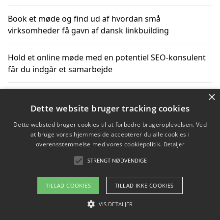
Book et møde og find ud af hvordan små
virksomheder få gavn af dansk linkbuilding
Hold et online møde med en potentiel SEO-konsulent
får du indgår et samarbejde
×
Hold et møde med en WordPress ekspert og vælg den
mest professionelle til at vedligeholde din løsning
Dette website bruger tracking cookies
Dette websted bruger cookies til at forbedre brugeroplevelsen. Ved
at bruge vores hjemmeside accepterer du alle cookies i
overensstemmelse med vores cookiepolitik.
Detaljer
Copyright 2026 - Pilanto Aps
STRENGT NØDVENDIGE
Om / kontakt
Blog
Betingelser
TILLAD COOKIES
TILLAD IKKE COOKIES
VIS DETALJER