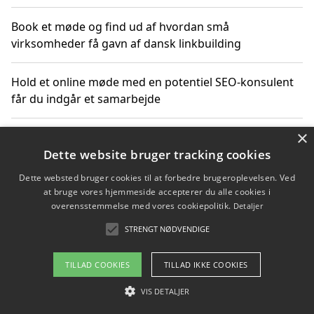
Book et møde og find ud af hvordan små
virksomheder få gavn af dansk linkbuilding
Hold et online møde med en potentiel SEO-konsulent
får du indgår et samarbejde
×
Hold et møde med en WordPress ekspert og vælg den
mest professionelle til at vedligeholde din løsning
Dette website bruger tracking cookies
Dette websted bruger cookies til at forbedre brugeroplevelsen. Ved
at bruge vores hjemmeside accepterer du alle cookies i
overensstemmelse med vores cookiepolitik.
Detaljer
Copyright 2026 - Pilanto Aps
STRENGT NØDVENDIGE
Om / kontakt
Blog
Betingelser
TILLAD COOKIES
TILLAD IKKE COOKIES
VIS DETALJER