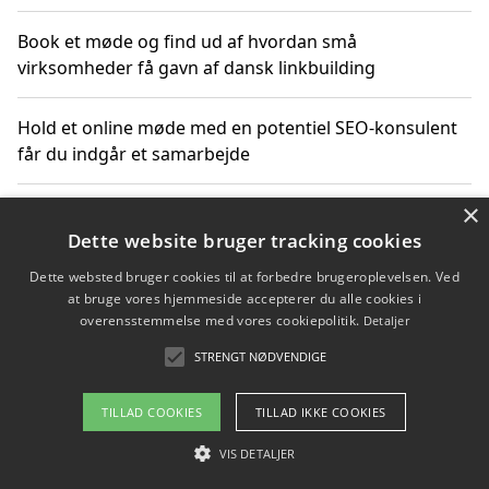
Book et møde og find ud af hvordan små
virksomheder få gavn af dansk linkbuilding
Hold et online møde med en potentiel SEO-konsulent
får du indgår et samarbejde
×
Hold et møde med en WordPress ekspert og vælg den
mest professionelle til at vedligeholde din løsning
Dette website bruger tracking cookies
Dette websted bruger cookies til at forbedre brugeroplevelsen. Ved
at bruge vores hjemmeside accepterer du alle cookies i
overensstemmelse med vores cookiepolitik.
Detaljer
Copyright 2026 - Pilanto Aps
STRENGT NØDVENDIGE
Om / kontakt
Blog
Betingelser
TILLAD COOKIES
TILLAD IKKE COOKIES
VIS DETALJER