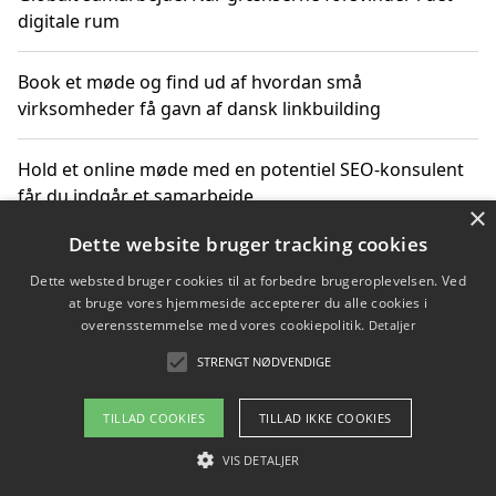
digitale rum
Book et møde og find ud af hvordan små
virksomheder få gavn af dansk linkbuilding
Hold et online møde med en potentiel SEO-konsulent
får du indgår et samarbejde
×
Dette website bruger tracking cookies
Hold et møde med en WordPress ekspert og vælg den
mest professionelle til at vedligeholde din løsning
Dette websted bruger cookies til at forbedre brugeroplevelsen. Ved
at bruge vores hjemmeside accepterer du alle cookies i
overensstemmelse med vores cookiepolitik.
Detaljer
STRENGT NØDVENDIGE
Copyright 2026 - Pilanto Aps
Om / kontakt
Blog
Betingelser
TILLAD COOKIES
TILLAD IKKE COOKIES
VIS DETALJER