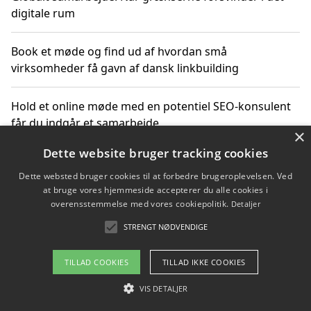
digitale rum
Book et møde og find ud af hvordan små
virksomheder få gavn af dansk linkbuilding
Hold et online møde med en potentiel SEO-konsulent
får du indgår et samarbejde
×
Dette website bruger tracking cookies
Hold et møde med en WordPress ekspert og vælg den
mest professionelle til at vedligeholde din løsning
Dette websted bruger cookies til at forbedre brugeroplevelsen. Ved
at bruge vores hjemmeside accepterer du alle cookies i
overensstemmelse med vores cookiepolitik.
Detaljer
STRENGT NØDVENDIGE
Copyright 2026 - Pilanto Aps
Om / kontakt
Blog
Betingelser
TILLAD COOKIES
TILLAD IKKE COOKIES
VIS DETALJER