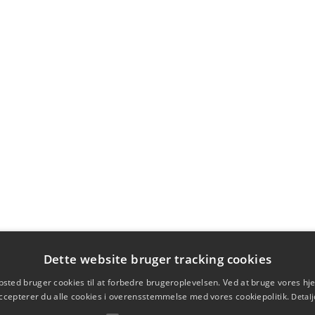
Dette website bruger tracking cookies
sted bruger cookies til at forbedre brugeroplevelsen. Ved at bruge vores 
ccepterer du alle cookies i overensstemmelse med vores cookiepolitik.
Detalj