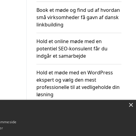
Book et møde og find ud af hvordan
små virksomheder få gavn af dansk
linkbuilding
Hold et online møde med en
potentiel SEO-konsulent får du
indgår et samarbejde
Hold et møde med en WordPress
ekspert og vælg den mest
professionelle til at vedligeholde din
løsning
×
hjemmeside
er
Om / kontakt
Blog
Betingelser