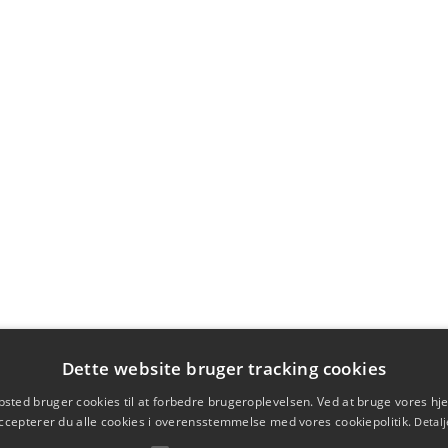
Dette website bruger tracking cookies
sted bruger cookies til at forbedre brugeroplevelsen. Ved at bruge vores 
ccepterer du alle cookies i overensstemmelse med vores cookiepolitik.
Detalj