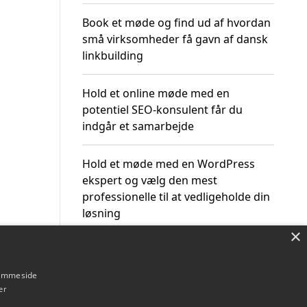
Book et møde og find ud af hvordan
små virksomheder få gavn af dansk
linkbuilding
Hold et online møde med en
potentiel SEO-konsulent får du
indgår et samarbejde
Hold et møde med en WordPress
ekspert og vælg den mest
professionelle til at vedligeholde din
løsning
×
hjemmeside
er
Om / kontakt
Blog
Betingelser