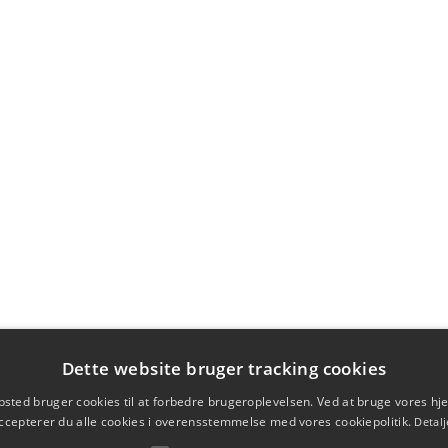
Dette website bruger tracking cookies
sted bruger cookies til at forbedre brugeroplevelsen. Ved at bruge vores 
ccepterer du alle cookies i overensstemmelse med vores cookiepolitik.
Detalj