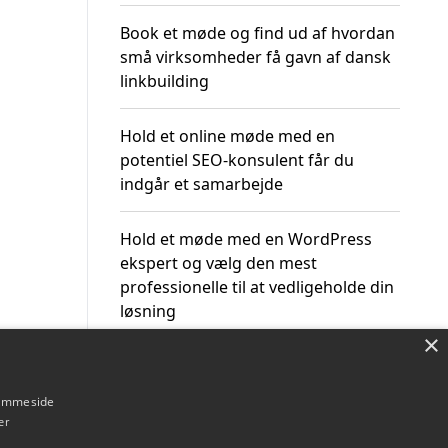
Book et møde og find ud af hvordan
små virksomheder få gavn af dansk
linkbuilding
Hold et online møde med en
potentiel SEO-konsulent får du
indgår et samarbejde
Hold et møde med en WordPress
ekspert og vælg den mest
professionelle til at vedligeholde din
løsning
×
hjemmeside
er
Om / kontakt
Blog
Betingelser