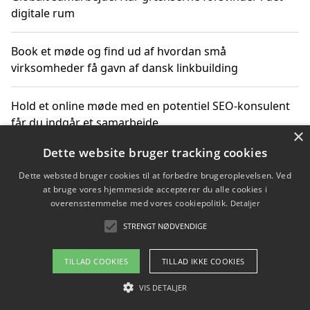
digitale rum
Book et møde og find ud af hvordan små
virksomheder få gavn af dansk linkbuilding
Hold et online møde med en potentiel SEO-konsulent
får du indgår et samarbejde
×
Dette website bruger tracking cookies
Hold et møde med en WordPress ekspert og vælg den
mest professionelle til at vedligeholde din løsning
Dette websted bruger cookies til at forbedre brugeroplevelsen. Ved
at bruge vores hjemmeside accepterer du alle cookies i
overensstemmelse med vores cookiepolitik.
Detaljer
STRENGT NØDVENDIGE
Copyright 2026 - Pilanto Aps
Om / kontakt
Blog
Betingelser
TILLAD COOKIES
TILLAD IKKE COOKIES
VIS DETALJER