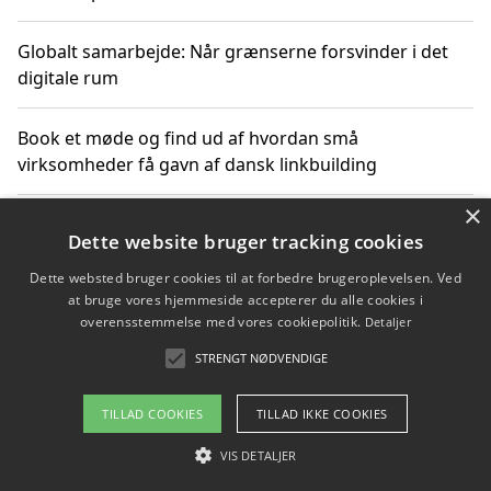
Globalt samarbejde: Når grænserne forsvinder i det
digitale rum
Book et møde og find ud af hvordan små
virksomheder få gavn af dansk linkbuilding
×
Hold et online møde med en potentiel SEO-konsulent
Dette website bruger tracking cookies
får du indgår et samarbejde
Dette websted bruger cookies til at forbedre brugeroplevelsen. Ved
at bruge vores hjemmeside accepterer du alle cookies i
Hold et møde med en WordPress ekspert og vælg den
overensstemmelse med vores cookiepolitik.
Detaljer
mest professionelle til at vedligeholde din løsning
STRENGT NØDVENDIGE
TILLAD COOKIES
TILLAD IKKE COOKIES
Copyright 2026 - Pilanto Aps
VIS DETALJER
Om / kontakt
Blog
Betingelser