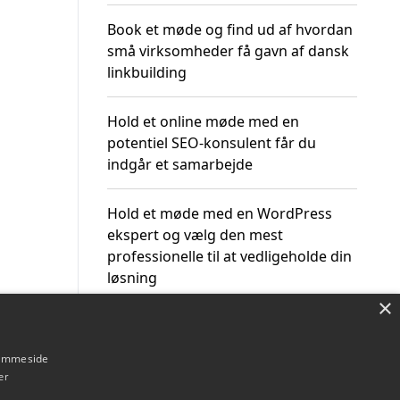
Book et møde og find ud af hvordan
små virksomheder få gavn af dansk
linkbuilding
Hold et online møde med en
potentiel SEO-konsulent får du
indgår et samarbejde
Hold et møde med en WordPress
ekspert og vælg den mest
professionelle til at vedligeholde din
løsning
×
hjemmeside
er
Om / kontakt
Blog
Betingelser