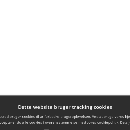
Dette website bruger tracking cookies
sted bruger cookies til at forbedre brugeroplevelsen. Ved at bruge vores 
ccepterer du alle cookies i overensstemmelse med vores cookiepolitik.
Detalj