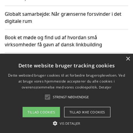
Globalt samarbejde: Når grænserne forsvinder i det
digitale rum
Book et møde og find ud af hvordan små
virksomheder få gavn af dansk linkbuilding
×
Hold et online møde med en potentiel SEO-konsulent
Dette website bruger tracking cookies
får du indgår et samarbejde
Dette websted bruger cookies til at forbedre brugeroplevelsen. Ved
at bruge vores hjemmeside accepterer du alle cookies i
Hold et møde med en WordPress ekspert og vælg den
overensstemmelse med vores cookiepolitik.
Detaljer
mest professionelle til at vedligeholde din løsning
STRENGT NØDVENDIGE
TILLAD COOKIES
TILLAD IKKE COOKIES
Copyright 2026 - Pilanto Aps
VIS DETALJER
Om / kontakt
Blog
Betingelser