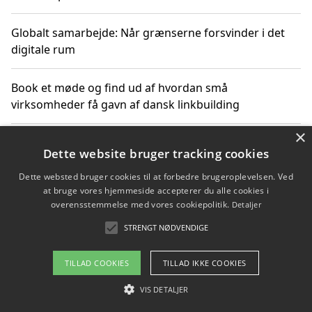
Globalt samarbejde: Når grænserne forsvinder i det
digitale rum
Book et møde og find ud af hvordan små
virksomheder få gavn af dansk linkbuilding
×
Hold et online møde med en potentiel SEO-konsulent
Dette website bruger tracking cookies
får du indgår et samarbejde
Dette websted bruger cookies til at forbedre brugeroplevelsen. Ved
at bruge vores hjemmeside accepterer du alle cookies i
Hold et møde med en WordPress ekspert og vælg den
overensstemmelse med vores cookiepolitik.
Detaljer
mest professionelle til at vedligeholde din løsning
STRENGT NØDVENDIGE
TILLAD COOKIES
TILLAD IKKE COOKIES
Copyright 2026 - Pilanto Aps
VIS DETALJER
Om / kontakt
Blog
Betingelser