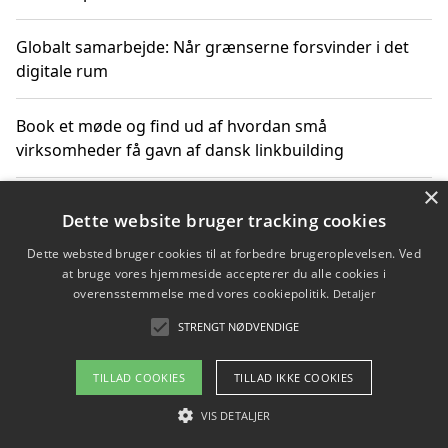
Globalt samarbejde: Når grænserne forsvinder i det
digitale rum
Book et møde og find ud af hvordan små
virksomheder få gavn af dansk linkbuilding
×
Hold et online møde med en potentiel SEO-konsulent
Dette website bruger tracking cookies
får du indgår et samarbejde
Dette websted bruger cookies til at forbedre brugeroplevelsen. Ved
at bruge vores hjemmeside accepterer du alle cookies i
Hold et møde med en WordPress ekspert og vælg den
overensstemmelse med vores cookiepolitik.
Detaljer
mest professionelle til at vedligeholde din løsning
STRENGT NØDVENDIGE
TILLAD COOKIES
TILLAD IKKE COOKIES
Copyright 2026 - Pilanto Aps
VIS DETALJER
Om / kontakt
Blog
Betingelser