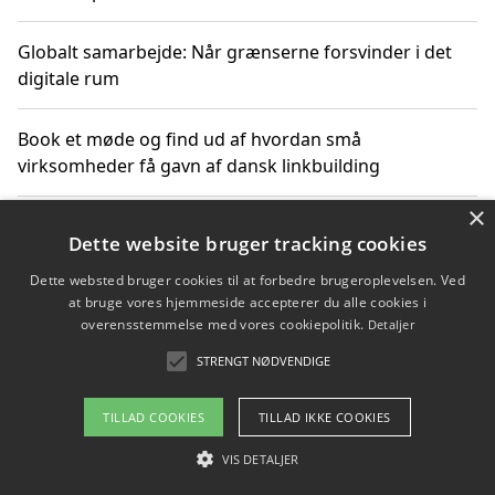
Globalt samarbejde: Når grænserne forsvinder i det
digitale rum
Book et møde og find ud af hvordan små
virksomheder få gavn af dansk linkbuilding
×
Hold et online møde med en potentiel SEO-konsulent
Dette website bruger tracking cookies
får du indgår et samarbejde
Dette websted bruger cookies til at forbedre brugeroplevelsen. Ved
at bruge vores hjemmeside accepterer du alle cookies i
Hold et møde med en WordPress ekspert og vælg den
overensstemmelse med vores cookiepolitik.
Detaljer
mest professionelle til at vedligeholde din løsning
STRENGT NØDVENDIGE
TILLAD COOKIES
TILLAD IKKE COOKIES
Copyright 2026 - Pilanto Aps
VIS DETALJER
Om / kontakt
Blog
Betingelser