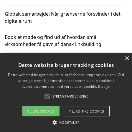
Globalt samarbejde: Når grænserne forsvinder i det
digitale rum
Book et møde og find ud af hvordan små
virksomheder få gavn af dansk linkbuilding
×
Hold et online møde med en potentiel SEO-konsulent
Dette website bruger tracking cookies
får du indgår et samarbejde
Dette websted bruger cookies til at forbedre brugeroplevelsen. Ved
at bruge vores hjemmeside accepterer du alle cookies i
Hold et møde med en WordPress ekspert og vælg den
overensstemmelse med vores cookiepolitik.
Detaljer
mest professionelle til at vedligeholde din løsning
STRENGT NØDVENDIGE
TILLAD COOKIES
TILLAD IKKE COOKIES
Copyright 2026 - Pilanto Aps
VIS DETALJER
Om / kontakt
Blog
Betingelser