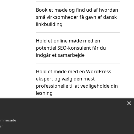
Book et møde og find ud af hvordan
små virksomheder få gavn af dansk
linkbuilding
Hold et online møde med en
potentiel SEO-konsulent får du
indgår et samarbejde
Hold et møde med en WordPress
ekspert og vælg den mest
professionelle til at vedligeholde din
løsning
×
hjemmeside
er
Om / kontakt
Blog
Betingelser