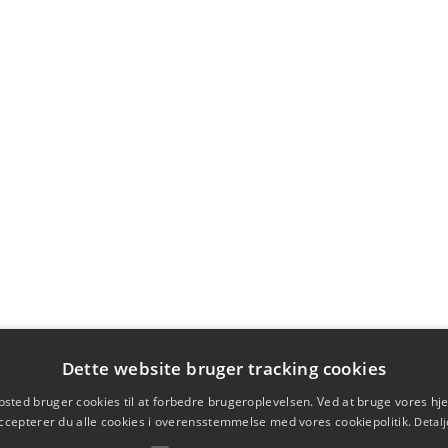
Dette website bruger tracking cookies
sted bruger cookies til at forbedre brugeroplevelsen. Ved at bruge vores 
ccepterer du alle cookies i overensstemmelse med vores cookiepolitik.
Detalj