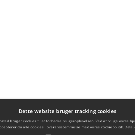
Dette website bruger tracking cookies
sted bruger cookies til at forbedre brugeroplevelsen. Ved at bruge vores 
ccepterer du alle cookies i overensstemmelse med vores cookiepolitik.
Detalj