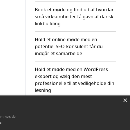
Book et møde og find ud af hvordan
små virksomheder få gavn af dansk
linkbuilding
Hold et online møde med en
potentiel SEO-konsulent får du
indgår et samarbejde
Hold et møde med en WordPress
ekspert og vælg den mest
professionelle til at vedligeholde din
løsning
×
hjemmeside
er
Om / kontakt
Blog
Betingelser