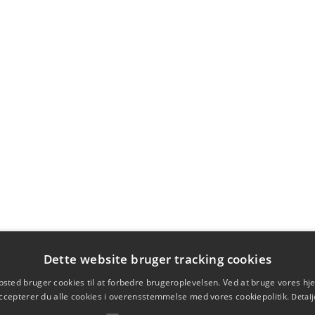
Dette website bruger tracking cookies
sted bruger cookies til at forbedre brugeroplevelsen. Ved at bruge vores 
ccepterer du alle cookies i overensstemmelse med vores cookiepolitik.
Detalj