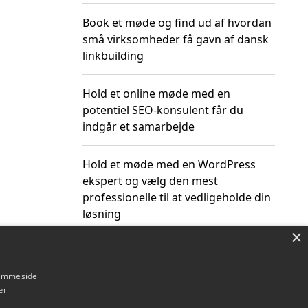
Book et møde og find ud af hvordan
små virksomheder få gavn af dansk
linkbuilding
Hold et online møde med en
potentiel SEO-konsulent får du
indgår et samarbejde
Hold et møde med en WordPress
ekspert og vælg den mest
professionelle til at vedligeholde din
løsning
×
hjemmeside
er
Om / kontakt
Blog
Betingelser