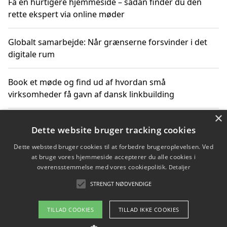
Få en hurtigere hjemmeside – sådan finder du den
rette ekspert via online møder
Globalt samarbejde: Når grænserne forsvinder i det
digitale rum
Book et møde og find ud af hvordan små
virksomheder få gavn af dansk linkbuilding
×
Hold et online møde med en potentiel SEO-konsulent
Dette website bruger tracking cookies
får du indgår et samarbejde
Dette websted bruger cookies til at forbedre brugeroplevelsen. Ved
at bruge vores hjemmeside accepterer du alle cookies i
Hold et møde med en WordPress ekspert og vælg den
overensstemmelse med vores cookiepolitik.
Detaljer
mest professionelle til at vedligeholde din løsning
STRENGT NØDVENDIGE
TILLAD COOKIES
TILLAD IKKE COOKIES
Copyright 2026 - Pilanto Aps