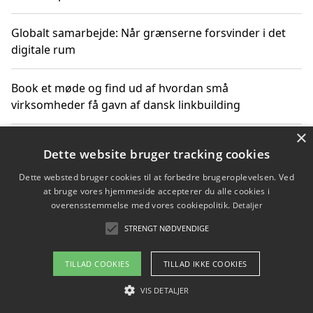
Globalt samarbejde: Når grænserne forsvinder i det
digitale rum
Book et møde og find ud af hvordan små
virksomheder få gavn af dansk linkbuilding
×
Hold et online møde med en potentiel SEO-konsulent
Dette website bruger tracking cookies
får du indgår et samarbejde
Dette websted bruger cookies til at forbedre brugeroplevelsen. Ved
at bruge vores hjemmeside accepterer du alle cookies i
Hold et møde med en WordPress ekspert og vælg den
overensstemmelse med vores cookiepolitik.
Detaljer
mest professionelle til at vedligeholde din løsning
STRENGT NØDVENDIGE
TILLAD COOKIES
TILLAD IKKE COOKIES
Copyright 2026 - Pilanto Aps
VIS DETALJER
Om / kontakt
Blog
Betingelser